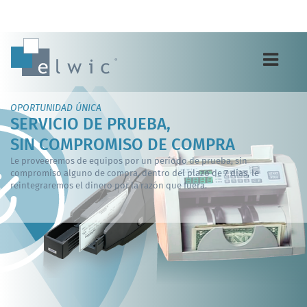
Toggle
navigation
OPORTUNIDAD ÚNICA
SERVICIO DE PRUEBA,
SIN COMPROMISO DE COMPRA
Le proveeremos de equipos por un período de prueba, sin
compromiso alguno de compra, dentro del plazo de 7 días, le
reintegraremos el dinero por la razón que fuera.