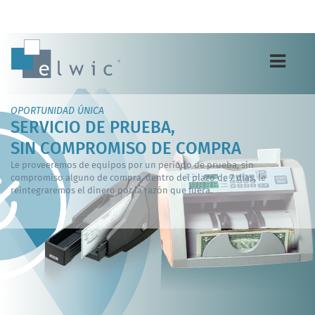
Toggle
navigation
OPORTUNIDAD ÚNICA
SERVICIO DE PRUEBA,
SIN COMPROMISO DE COMPRA
Le proveeremos de equipos por un período de prueba, sin
compromiso alguno de compra, dentro del plazo de 7 días, le
reintegraremos el dinero por la razón que fuera.