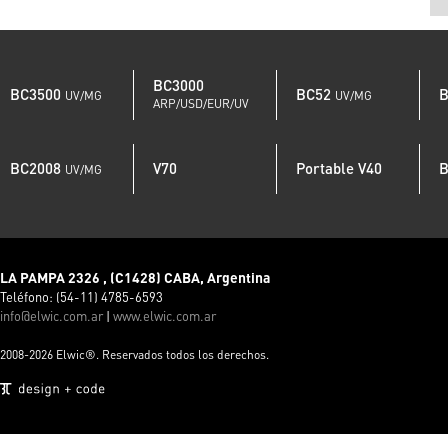
BC3000
BC3500
BC52
UV/MG
UV/MG
ARP/USD/EUR/UV
BC2008
V70
Portable V40
B
UV/MG
LA PAMPA 2326 , (C1428) CABA, Argentina
Teléfono: (54-11) 4785-6593
info@elwic.com.ar
|
www.elwic.com.ar
2008-2026 Elwic®. Reservados todos los derechos.