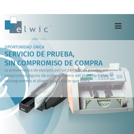
Toggle
navigation
OPORTUNIDAD ÚNICA
SERVICIO DE PRUEBA,
SIN COMPROMISO DE COMPRA
Le proveeremos de equipos por un período de prueba, sin
compromiso alguno de compra, dentro del plazo de 7 días, le
reintegraremos el dinero por la razón que fuera.