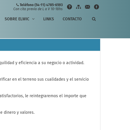
Teléfono (54-11) 4785-6593
Con cita previa de L a V 10-18hs
ENVIAR
SOBRE ELWIC
LINKS
CONTACTO
uilidad y eficiencia a su negocio o actividad.
icar en el terreno sus cualidades y el servicio
satisfactorios, le reintegraremos el importe que
 dinero y valores.