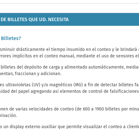
DE BILLETES QUE UD. NECESITA
 Billetes?
disminuir drásticamente el tiempo insumido en el conteo y le brindará 
ores implícitos en el conteo manual, mediante el uso de sensores el
 billetes del depósito de carga y alimentado automáticamente, median
uentan, fraccionan y adicionan.
 ultravioletas (UV) y/o magnéticos (MG) a fin de detectar billetes f
nsidad del papel agregando así elementos de control de falsificacione
en de varias velocidades de conteo (de 600 a 1900 billetes por minuto
minación.
n display externo auxiliar que permite visualizar el conteo a client