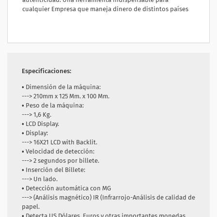
cualquier Empresa que maneja dinero de distintos países
Especificaciones:
• Dimensión de la máquina:
--->
210mm x 125 Mm. x 100 Mm.
• Peso de la máquina:
---> 1,6 Kg.
• LCD Display.
• Display:
--->
16X21 LCD with Backlit.
• Velocidad de detección:
--->
2 segundos por billete.
• Inserción del Billete:
--->
Un lado.
• Detección automática con MG
--->
(Análisis magnético) IR (Infrarrojo-Análisis de calidad de
papel.
• Detecta US Dólares, Euros y otras importantes monedas