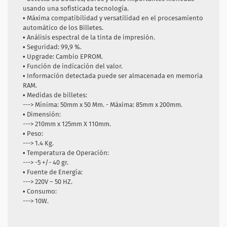
usando una sofisticada tecnología.
• Máxima compatibilidad y versatilidad en el procesamiento
automático de los Billetes.
• Análisis espectral de la tinta de impresión.
• Seguridad: 99,9 %.
• Upgrade: Cambio EPROM.
• Función de indicación del valor.
• Información detectada puede ser almacenada en memoria
RAM.
• Medidas de billetes:
--->
Mínima: 50mm x 50 Mm. - Máxima: 85mm x 200mm.
• Dimensión:
--->
210mm x 125mm X 110mm.
• Peso:
--->
1.4 Kg.
• Temperatura de Operación:
--->
-5 +/- 40 gr.
• Fuente de Energía:
--->
220V – 50 HZ.
• Consumo:
--->
10W.