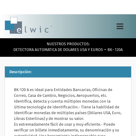
Toggle
navigation
NUESTROS PRODUCTOS:
-
DETECTORA AUTOMATICA DE DOLARES USA Y EUROS
BK- 120A
Descripción:
BK-120 A
es ideal para Entidades Bancarias, Oficinas de
Correo, Casa de Cambio, Negocios, Aeropuertos, etc.
Identifica, detecta y cuenta múltiples monedas con la
última tecnología de identificación.- Tiene la habilidad de
identificar monedas de múltiples países (Dólares USA, Euro,
Libras Esterlinas) y de mostrar su valor.
Es extremadamente fácil de usar y muy eficiente.- Puede
verificar un billete inmediatamente, su denominación y su
autenticidad. Una herramienta indispensable para