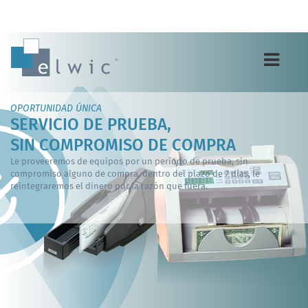
Toggle
navigation
OPORTUNIDAD ÚNICA
SERVICIO DE PRUEBA,
SIN COMPROMISO DE COMPRA
Le proveeremos de equipos por un período de prueba, sin
compromiso alguno de compra, dentro del plazo de 7 días, le
reintegraremos el dinero por la razón que fuera.