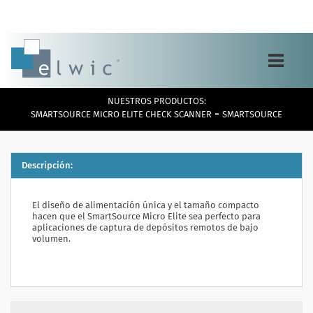
Toggle
navigation
NUESTROS PRODUCTOS:
-
SMARTSOURCE MICRO ELITE CHECK SCANNER
SMARTSOURCE
Descripción:
El diseño de alimentación única y el tamaño compacto
hacen que el SmartSource Micro Elite sea perfecto para
aplicaciones de captura de depósitos remotos de bajo
volumen.